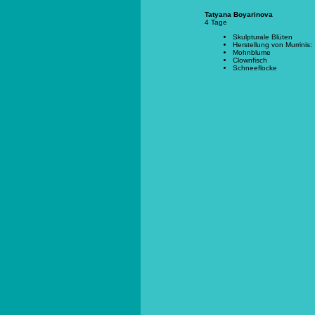
Tatyana Boyarinova
4 Tage
Skulpturale Blüten
Herstellung von Murrinis:
Mohnblume
Clownfisch
Schneeflocke