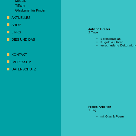
Mosaik
Tiffany
Glaskunst für Kinder
AKTUELLES
SHOP
Johann Grezer
LINKS
2 Tage
Borosilikatglas
DIES UND DAS
Kugeln & Oliven
verschiedene Dekoration
KONTAKT
IMPRESSUM
DATENSCHUTZ
Freies Arbeiten
1 Tag
mit Glas & Feuer