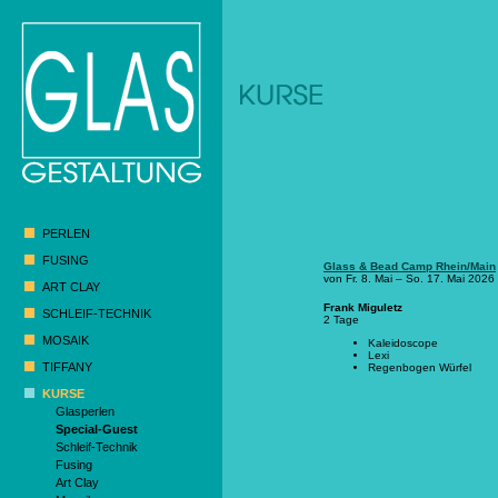
PERLEN
FUSING
Glass & Bead Camp Rhein/Main
von Fr. 8. Mai – So. 17. Mai 2026
ART CLAY
Frank Miguletz
SCHLEIF-TECHNIK
2 Tage
MOSAIK
Kaleidoscope
Lexi
TIFFANY
Regenbogen Würfel
KURSE
Glasperlen
Special-Guest
Schleif-Technik
Fusing
Art Clay