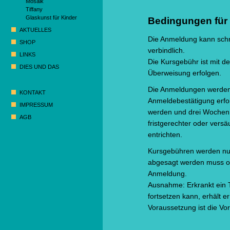
Mosaik
Tiffany
Glaskunst für Kinder
Bedingungen für 
AKTUELLES
Die Anmeldung kann schrif
SHOP
verbindlich.
LINKS
Die Kursgebühr ist mit d
DIES UND DAS
Überweisung erfolgen.
Die Anmeldungen werden i
KONTAKT
Anmeldebestätigung erfolg
IMPRESSUM
werden und drei Wochen v
AGB
fristgerechter oder versä
entrichten.
Kursgebühren werden nur 
abgesagt werden muss ode
Anmeldung.
Ausnahme: Erkrankt ein T
fortsetzen kann, erhält e
Voraussetzung ist die Vo