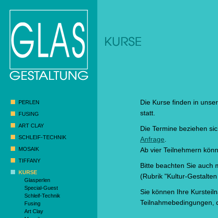
Die Kurse finden in unser
PERLEN
statt.
FUSING
ART CLAY
Die Termine beziehen sic
SCHLEIF-TECHNIK
Anfrage
.
MOSAIK
Ab vier Teilnehmern kön
TIFFANY
Bitte beachten Sie auch
KURSE
(Rubrik "Kultur-Gestalten
Glasperlen
Special-Guest
Sie können Ihre Kursteiln
Schleif-Technik
Teilnahmebedingungen, d
Fusing
Art Clay